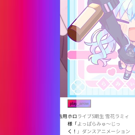
play_arrow
play_arrow
ロート製薬様 JR東日本広告用
ホロライブ5期生 雪花ラミィ
アニメ「きらめく一滴」
様「よっぱらみゅ～じっ
く！」ダンスアニメーション