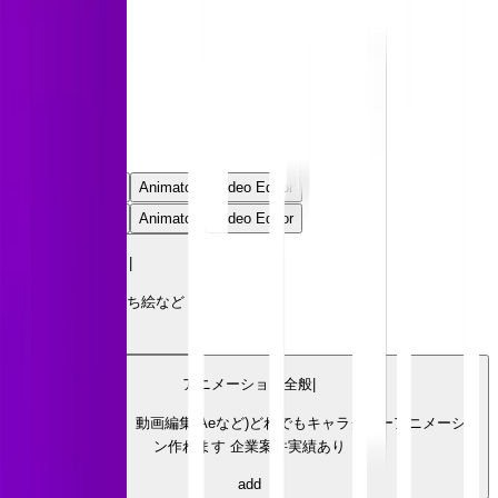
Video Editor
ロール
Role
ALL
Illustrator
Animator
Video Editor
ALL
Illustrator
Animator
Video Editor
イラスト
|
MVイラストや立ち絵など
add
アニメーション全般
|
手描き、Live2D、動画編集(Aeなど)どれでもキャラクターアニメーショ
ン作れます 企業案件実績あり
add