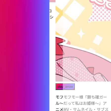
にじさんじEN ロゼミラブロ
ック様 待機画面アニメーシ
ョン
Animator
play_arrow
モフモフモー様「勝ち確ガー
ル〜だって私はお姫様〜」ア
ニメMV・サムネイル・サブス